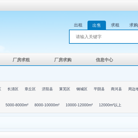
出租
求租
求购
出售
厂房求租
厂房求购
信息中心
区
长清区
章丘区
济阳县
莱芜区
钢城区
平阴县
商河县
周边
5000-8000m²
8000-10000m²
10000-12000m²
12000m²以上