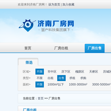
欢迎来到济南厂房网！
设为首页
|
加入收藏
首页
厂房出租
厂房出售
筛选
区域>
不限
市中区
历下区
槐荫区
天桥区
历城
类型>
不限
出租
出售
求租
求购
面积>
不限
1000m²以下
1000-3000m²
3000-5000m²
当前位置：
首页
>> 厂房出售
厂房出租