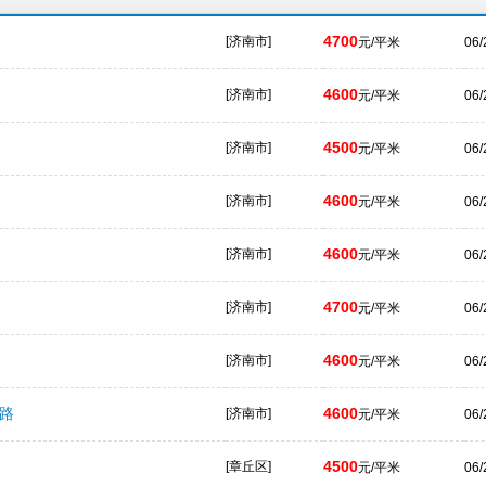
4700
[济南市]
元/平米
06/
4600
[济南市]
元/平米
06/
4500
[济南市]
元/平米
06/
4600
[济南市]
元/平米
06/
4600
[济南市]
元/平米
06/
4700
[济南市]
元/平米
06/
4600
[济南市]
元/平米
06/
路
4600
[济南市]
元/平米
06/
4500
[章丘区]
元/平米
06/