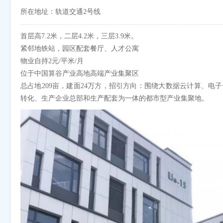
所在地址：轨道交通2号线
首层高7.2米，二层4.2米，三层3.9米。
紧邻地铁站，园区配套餐厅、人才公寓
物业自持2元/平米/月
位于中国算谷产业高地高端产业集聚区
总占地209亩，建面24万方，招引方向：围绕大数据云计算、
转化、生产企业总部和生产配套为一体的都市型产业集聚地。