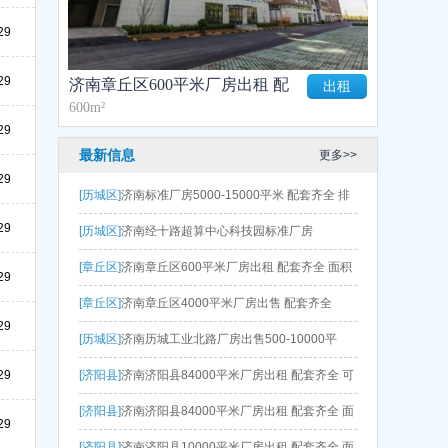
29
29
济南章丘区600平米厂房出租 配
出租
600m²
套齐全 面积灵活
29
最新信息
更多>>
29
[历城区]
济南标准厂房5000-15000平米 配套齐全 排
29
水排污方便 政府扶持
[历城区]
济南经十路超算中心科技园标准厂房
[章丘区]
济南章丘区600平米厂房出租 配套齐全 面积
29
灵活
[章丘区]
济南章丘区4000平米厂房出售 配套齐全
29
[历城区]
济南历城工业北路厂房出售500-10000平
29
[济阳县]
济南济阳县84000平米厂房出租 配套齐全 可
分租 政府扶持 房租补贴
[济阳县]
济南济阳县84000平米厂房出租 配套齐全 面
29
积灵活 政府扶持 手续一应俱全
[济阳县]
济南济阳县10000平米厂房出租 配套齐全 面