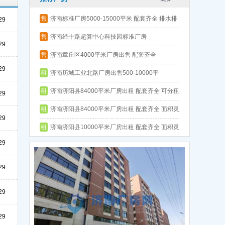
售
济南标准厂房5000-15000平米 配套齐全 排水排
29
污方便 政府扶持
售
济南经十路超算中心科技园标准厂房
29
售
济南章丘区4000平米厂房出售 配套齐全
29
租
济南历城工业北路厂房出售500-10000平
租
济南济阳县84000平米厂房出租 配套齐全 可分租
29
政府扶持 房租补贴
租
济南济阳县84000平米厂房出租 配套齐全 面积灵
29
活 政府扶持 手续一应俱全
租
济南济阳县10000平米厂房出租 配套齐全 面积灵
29
活 政府扶持 排水排污方便
29
29
29