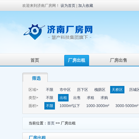
欢迎来到济南厂房网！
设为首页
|
加入收藏
首页
厂房出租
厂房出售
筛选
区域>
不限
市中区
历下区
槐荫区
天桥区
历城
类型>
不限
出租
出售
求租
求购
面积>
不限
1000m²以下
1000-3000m²
3000-5000m²
当前位置：
首页
>> 厂房出租
厂房出租