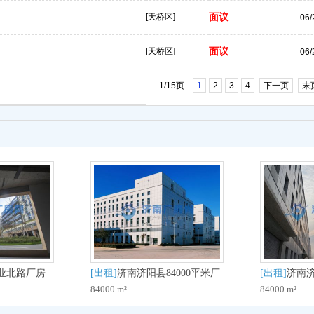
面议
[天桥区]
06/
面议
[天桥区]
06/
1/15页
1
2
3
4
下一页
末
业北路厂房
[出租]
济南济阳县84000平米厂
[出租]
济南济
84000 m²
84000 m²
房出租 配套齐全 可分租 政府
房出租 配套