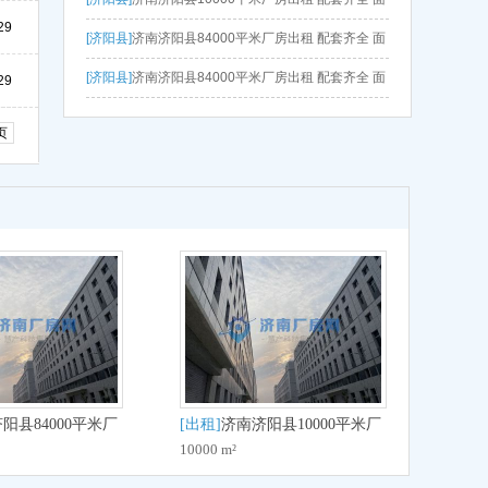
29
积灵活 政府扶持 排水排污方便
[济阳县]
济南济阳县84000平米厂房出租 配套齐全 面
积灵活 水电齐全 手续一应俱全
[济阳县]
济南济阳县84000平米厂房出租 配套齐全 面
29
积灵活 可分租 配电大
页
阳县84000平米厂
[出租]
济南济阳县10000平米厂
10000 m²
齐全 面积灵活 政
房出租 配套齐全 面积灵活 政