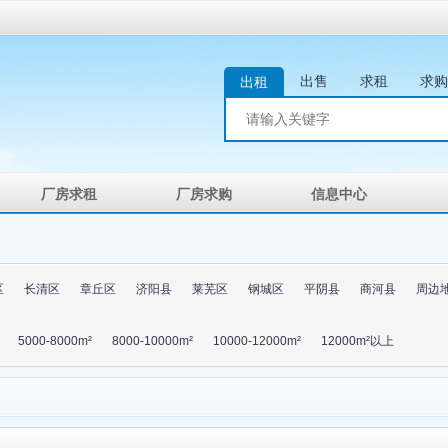
出售
求租
求购
出租
厂房求租
厂房求购
信息中心
区
长清区
章丘区
济阳县
莱芜区
钢城区
平阴县
商河县
周边
5000-8000m²
8000-10000m²
10000-12000m²
12000m²以上