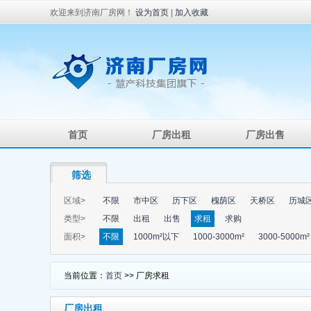
欢迎来到济南厂房网！
设为首页
|
加入收藏
首页
厂房出租
厂房出售
筛选
区域>
不限
市中区
历下区
槐荫区
天桥区
历城
类型>
不限
出租
出售
求租
求购
面积>
不限
1000m²以下
1000-3000m²
3000-5000m²
当前位置：
首页
>> 厂房求租
厂房出租