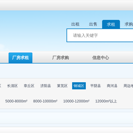
出租
出售
求购
求租
厂房求租
厂房求购
信息中心
区
长清区
章丘区
济阳县
莱芜区
钢城区
平阴县
商河县
周边
5000-8000m²
8000-10000m²
10000-12000m²
12000m²以上