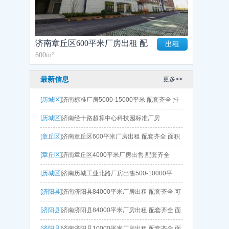
济南章丘区600平米厂房出租 配
出租
600m²
套齐全 面积灵活
最新信息
更多>>
[历城区]
济南标准厂房5000-15000平米 配套齐全 排
水排污方便 政府扶持
[历城区]
济南经十路超算中心科技园标准厂房
[章丘区]
济南章丘区600平米厂房出租 配套齐全 面积
灵活
[章丘区]
济南章丘区4000平米厂房出售 配套齐全
[历城区]
济南历城工业北路厂房出售500-10000平
[济阳县]
济南济阳县84000平米厂房出租 配套齐全 可
分租 政府扶持 房租补贴
[济阳县]
济南济阳县84000平米厂房出租 配套齐全 面
积灵活 政府扶持 手续一应俱全
[济阳县]
济南济阳县10000平米厂房出租 配套齐全 面