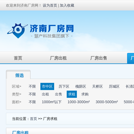
欢迎来到济南厂房网！
设为首页
|
加入收藏
首页
厂房出租
厂房出售
筛选
区域>
不限
市中区
历下区
槐荫区
天桥区
历城区
长清
类型>
不限
出租
出售
求租
求购
面积>
不限
1000m²以下
1000-3000m²
3000-5000m²
5000-
当前位置：
首页
>> 厂房求租
厂房出租