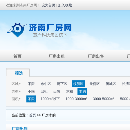
欢迎来到济南厂房网！
设为首页
|
加入收藏
首页
厂房出租
厂房出售
筛选
区域>
不限
市中区
历下区
槐荫区
天桥区
历城区
长清
类型>
不限
出租
出售
求租
求购
面积>
不限
1000m²以下
1000-3000m²
3000-5000m²
5000-
当前位置：
首页
>> 厂房求购
厂房出租