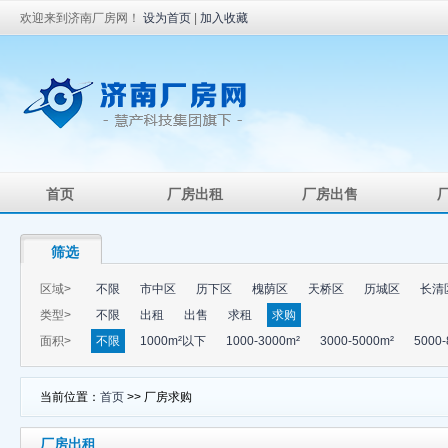
欢迎来到济南厂房网！
设为首页
|
加入收藏
首页
厂房出租
厂房出售
筛选
区域>
不限
市中区
历下区
槐荫区
天桥区
历城区
长清
类型>
不限
出租
出售
求租
求购
面积>
不限
1000m²以下
1000-3000m²
3000-5000m²
5000-
当前位置：
首页
>> 厂房求购
厂房出租